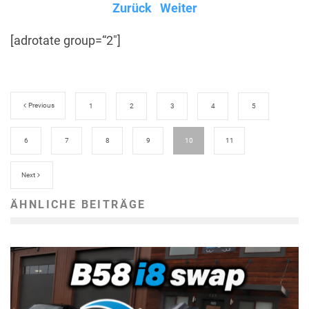
Zurück
Weiter
[adrotate group=“2″]
Previous
1
2
3
4
5
6
7
8
9
10
11
Next
ÄHNLICHE BEITRÄGE