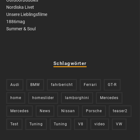
OutdoorBuddies
Nordiska Livet
Unsere Lieblingsfilme
1886mag
Summer & Soul
Schlagwörter
Audi
BMW
fahrbericht
Ferrari
GT-R
home
homeslider
lamborghini
Mercedes
Mercedes
News
Nissan
Porsche
teaser2
Test
Tuning
Tuning
V8
video
VW