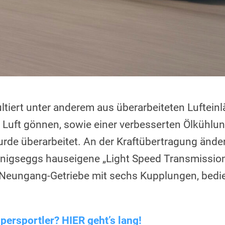
ltiert unter anderem aus überarbeiteten Luftein
 Luft gönnen, sowie einer verbesserten Ölkühlu
rde überarbeitet. An der Kraftübertragung änder
enigseggs hauseigene „Light Speed Transmission
Neungang-Getriebe mit sechs Kupplungen, bedie
ersportler? HIER geht’s lang!