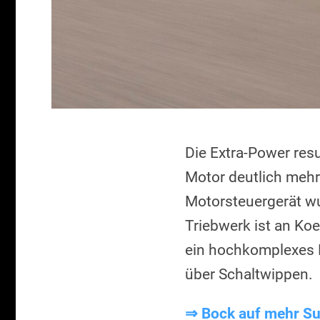
Die Extra-Power resu
Motor deutlich mehr
Motorsteuergerät wu
Triebwerk ist an Ko
ein hochkomplexes 
über Schaltwippen.
⇒ Bock auf mehr Sup