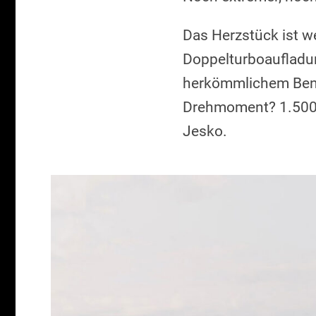
Das Herzstück ist we
Doppelturboaufladun
herkömmlichem Benz
Drehmoment? 1.500
Jesko.