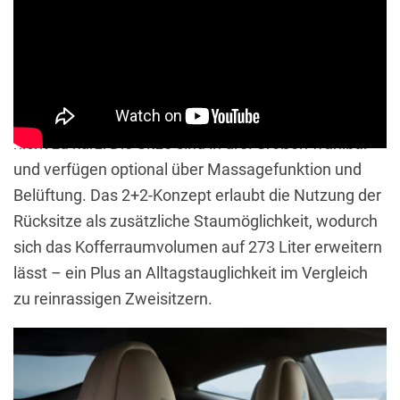
Für Unterhaltung sorgt optional ein Burmester
Premium-Soundsystem mit 14 Lautsprechern und
1.200 Watt Leistung. Auch die Ergonomie kommt
nicht zu kurz: Die Sitze sind in drei Größen wählbar
und verfügen optional über Massagefunktion und
Belüftung. Das 2+2-Konzept erlaubt die Nutzung der
Rücksitze als zusätzliche Staumöglichkeit, wodurch
sich das Kofferraumvolumen auf 273 Liter erweitern
lässt – ein Plus an Alltagstauglichkeit im Vergleich
zu reinrassigen Zweisitzern.