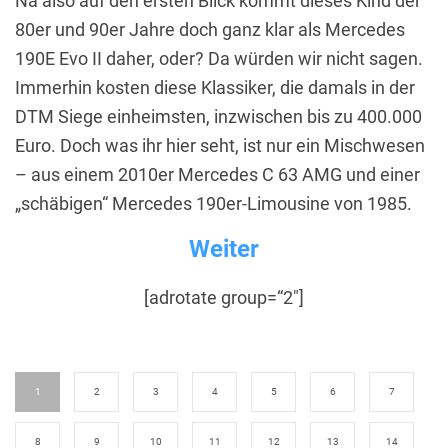
Na also auf den ersten Blick kommt dieses Kind der
80er und 90er Jahre doch ganz klar als Mercedes
190E Evo II daher, oder? Da würden wir nicht sagen.
Immerhin kosten diese Klassiker, die damals in der
DTM Siege einheimsten, inzwischen bis zu 400.000
Euro. Doch was ihr hier seht, ist nur ein Mischwesen
– aus einem 2010er Mercedes C 63 AMG und einer
„schäbigen“ Mercedes 190er-Limousine von 1985.
Weiter
[adrotate group=“2″]
1
2
3
4
5
6
7
8
9
10
11
12
13
14