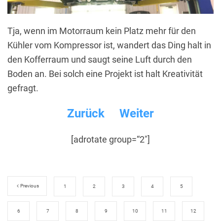
Tja, wenn im Motorraum kein Platz mehr für den
Kühler vom Kompressor ist, wandert das Ding halt in
den Kofferraum und saugt seine Luft durch den
Boden an. Bei solch eine Projekt ist halt Kreativität
gefragt.
Zurück
Weiter
[adrotate group=“2″]
Previous
1
2
3
4
5
6
7
8
9
10
11
12