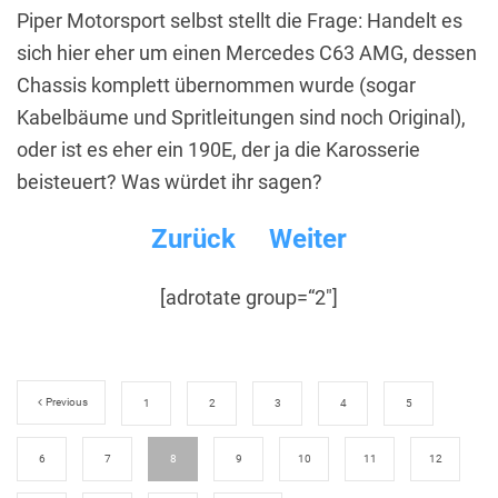
Piper Motorsport selbst stellt die Frage: Handelt es
sich hier eher um einen Mercedes C63 AMG, dessen
Chassis komplett übernommen wurde (sogar
Kabelbäume und Spritleitungen sind noch Original),
oder ist es eher ein 190E, der ja die Karosserie
beisteuert? Was würdet ihr sagen?
Zurück
Weiter
[adrotate group=“2″]
Previous
1
2
3
4
5
6
7
8
9
10
11
12