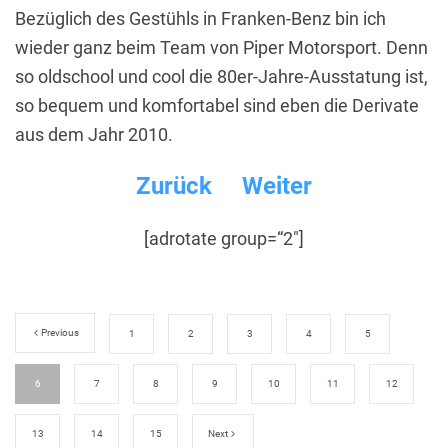
Bezüglich des Gestühls in Franken-Benz bin ich
wieder ganz beim Team von Piper Motorsport. Denn
so oldschool und cool die 80er-Jahre-Ausstatung ist,
so bequem und komfortabel sind eben die Derivate
aus dem Jahr 2010.
Zurück
Weiter
[adrotate group=“2″]
Previous
1
2
3
4
5
6
7
8
9
10
11
12
13
14
15
Next