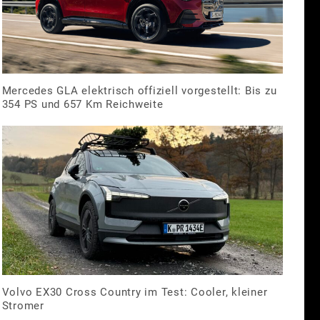
Mercedes GLA elektrisch offiziell vorgestellt: Bis zu
354 PS und 657 Km Reichweite
Volvo EX30 Cross Country im Test: Cooler, kleiner
Stromer