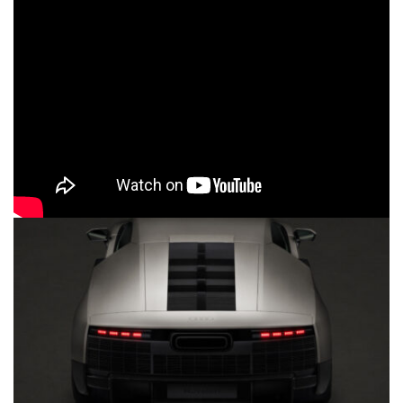
⇒ Auf der Suche nach coolen
Shirts für Camper
?
Dann ab zu
Campingverrückt.shop
.