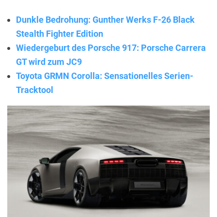
Dunkle Bedrohung: Gunther Werks F-26 Black
Stealth Fighter Edition
Wiedergeburt des Porsche 917: Porsche Carrera
GT wird zum JC9
Toyota GRMN Corolla: Sensationelles Serien-
Tracktool