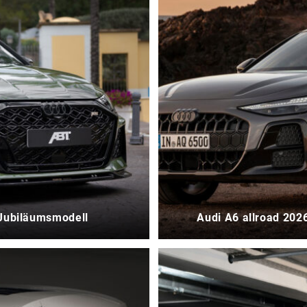
 Jubiläumsmodell
Audi A6 allroad 202