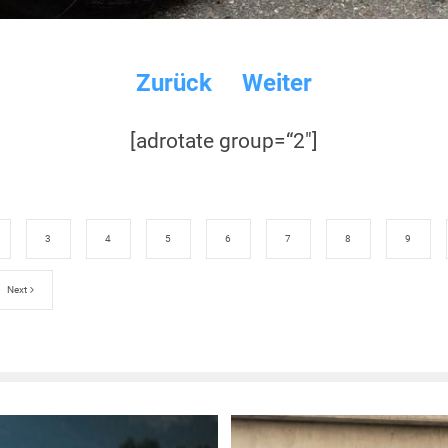
Zurück
Weiter
[adrotate group=“2″]
3
4
5
6
7
8
9
Next