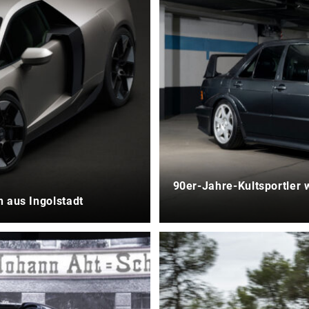
90er-Jahre-Kultsportler w
 aus Ingolstadt