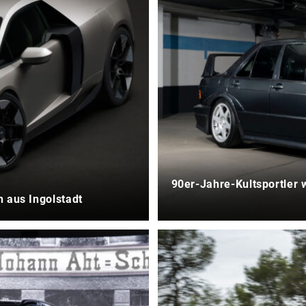
90er-Jahre-Kultsportler w
 aus Ingolstadt