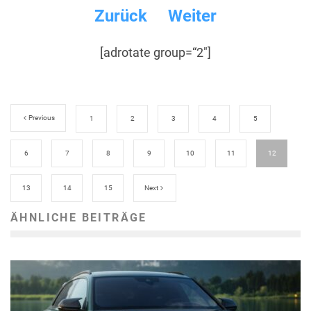
Zurück
Weiter
[adrotate group=“2″]
Previous
1
2
3
4
5
6
7
8
9
10
11
12
13
14
15
Next
ÄHNLICHE BEITRÄGE