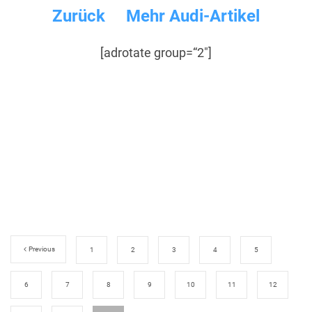
Zurück
Mehr Audi-Artikel
[adrotate group=“2″]
Previous
1
2
3
4
5
6
7
8
9
10
11
12