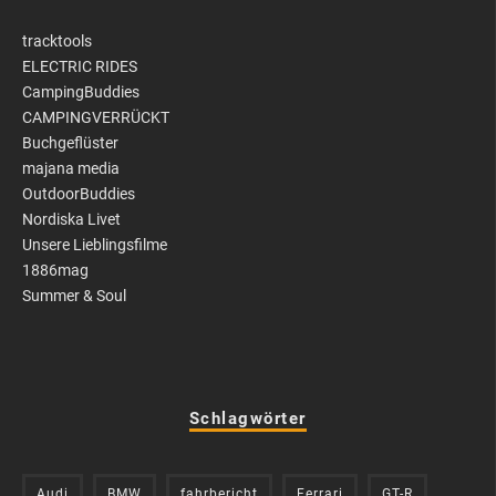
tracktools
ELECTRIC RIDES
CampingBuddies
CAMPINGVERRÜCKT
Buchgeflüster
majana media
OutdoorBuddies
Nordiska Livet
Unsere Lieblingsfilme
1886mag
Summer & Soul
Schlagwörter
Audi
BMW
fahrbericht
Ferrari
GT-R