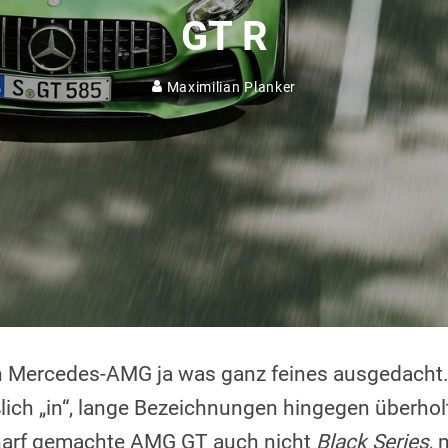
GT R
Maximilian Planker
ch Mercedes-AMG ja was ganz feines ausgedacht
ßlich „in“, lange Bezeichnungen hingegen überhol
harf gemachte AMG GT auch nicht
Black Series
, 