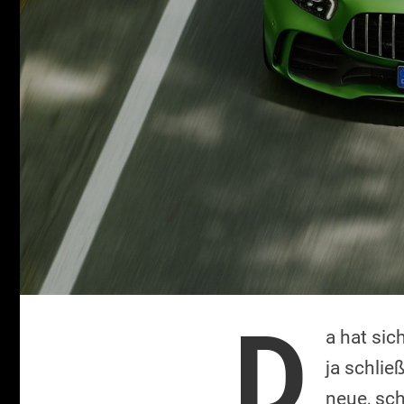
D
a hat si
ja schlie
neue, sc