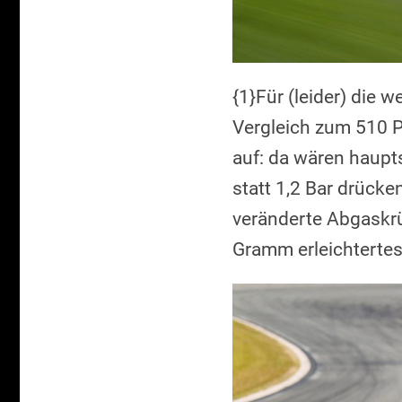
{1}Für (leider) die 
Vergleich zum 510 PS
auf: da wären haupts
statt 1,2 Bar drüc
veränderte Abgaskr
Gramm erleichtert