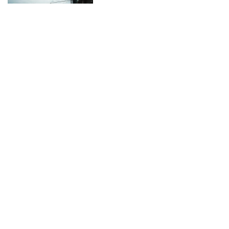
VLN 2016: erster Sieg für
Manthey-Racing im 6h-Rennen
VLN 2016: Haribo-Racing
gewinnt erstes Rennen auf
Mercedes