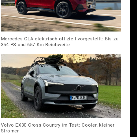
Mercedes GLA elektrisch offiziell vorgestellt: Bis zu
354 PS und 657 Km Reichweite
Volvo EX30 Cross Country im Test: Cooler, kleiner
Stromer