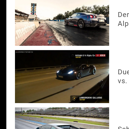
Der
Alp
Due
vs.