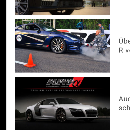
Übe
R 
Aud
sch