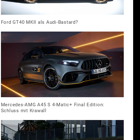
Ford GT40 MKII als Audi-Bastard?
Mercedes-AMG A45 S 4-Matic+ Final Edition:
Schluss mit Krawall