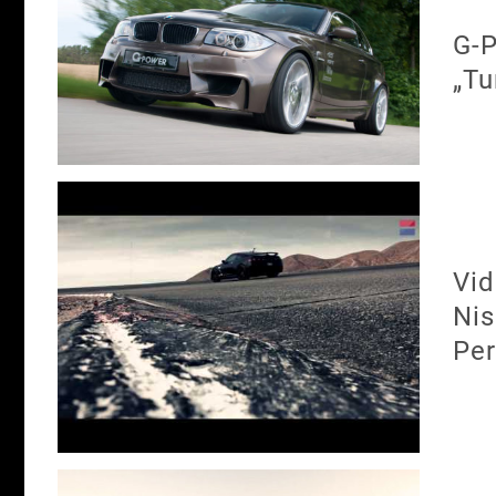
G-P
„Tu
Vid
Ni
Pe