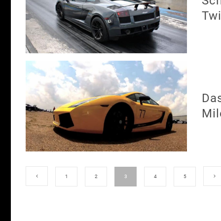
Sch
Twi
Das
Mi
1
2
3
4
5