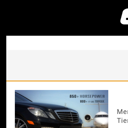
Me
Tie