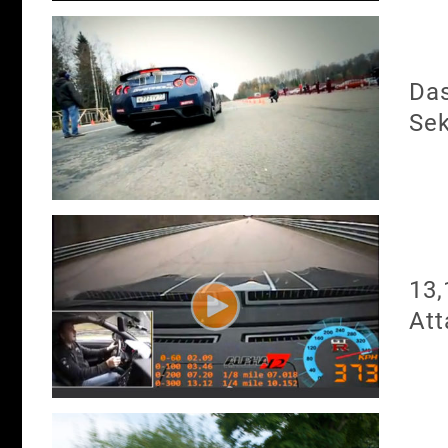
Das
Sek
13,
At