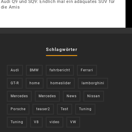
Audi Q9 und SQ9: Endlich mal ein adäquates SUV für
die Amis
Schlagwörter
Audi
BMW
fahrbericht
Ferrari
GT-R
home
homeslider
lamborghini
Mercedes
Mercedes
News
Nissan
Porsche
teaser2
Test
Tuning
Tuning
V8
video
VW