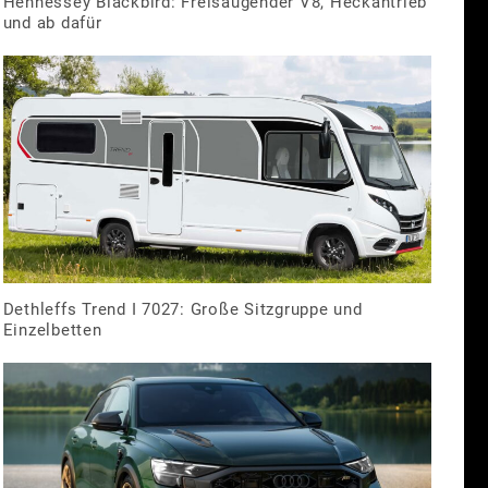
Hennessey Blackbird: Freisaugender V8, Heckantrieb
und ab dafür
Dethleffs Trend I 7027: Große Sitzgruppe und
Einzelbetten