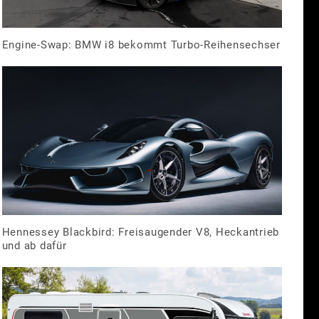
Engine-Swap: BMW i8 bekommt Turbo-Reihensechser
Hennessey Blackbird: Freisaugender V8, Heckantrieb
und ab dafür