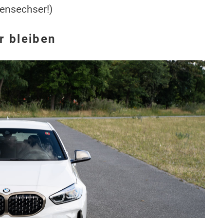
ensechser!)
r bleiben