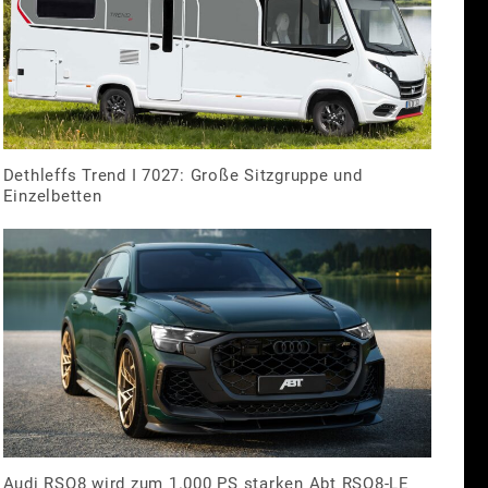
Dethleffs Trend I 7027: Große Sitzgruppe und
Einzelbetten
Audi RSQ8 wird zum 1.000 PS starken Abt RSQ8-LE