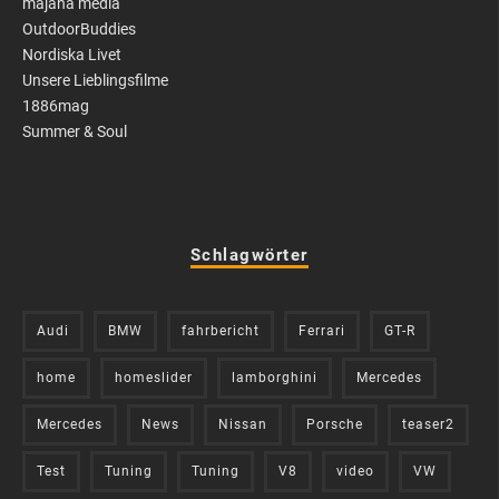
majana media
OutdoorBuddies
Nordiska Livet
Unsere Lieblingsfilme
1886mag
Summer & Soul
Schlagwörter
Audi
BMW
fahrbericht
Ferrari
GT-R
home
homeslider
lamborghini
Mercedes
Mercedes
News
Nissan
Porsche
teaser2
Test
Tuning
Tuning
V8
video
VW