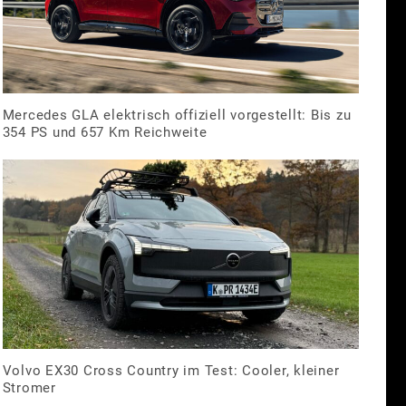
Mercedes GLA elektrisch offiziell vorgestellt: Bis zu
354 PS und 657 Km Reichweite
Volvo EX30 Cross Country im Test: Cooler, kleiner
Stromer