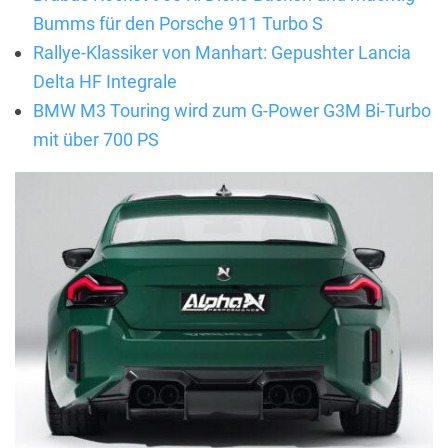
Bumms für den Porsche 911 Turbo S
Rallye-Klassiker von Manhart: Gepushter Lancia
Delta HF Integrale
BMW M3 Touring wird zum G-Power G3M Bi-Turbo
mit über 700 PS