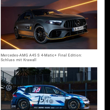
Mercedes-AMG A45 S 4-Matic+ Final Edition:
Schluss mit Krawall