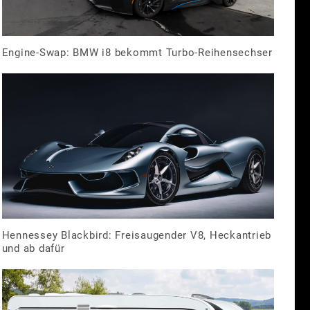
Engine-Swap: BMW i8 bekommt Turbo-Reihensechser
Hennessey Blackbird: Freisaugender V8, Heckantrieb
und ab dafür