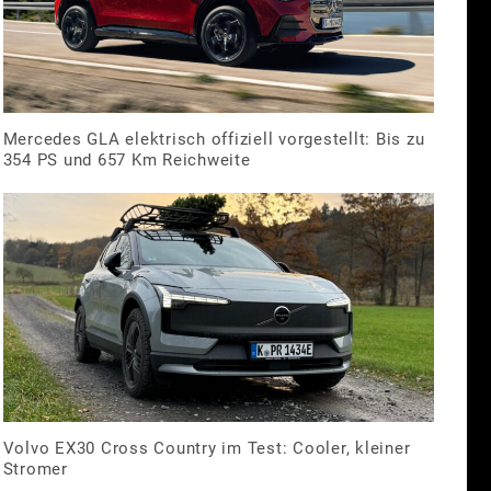
Mercedes GLA elektrisch offiziell vorgestellt: Bis zu
354 PS und 657 Km Reichweite
Volvo EX30 Cross Country im Test: Cooler, kleiner
Stromer