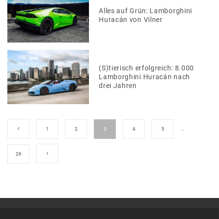
Alles auf Grün: Lamborghini
Huracán von Vilner
(S)tierisch erfolgreich: 8.000
Lamborghini Huracán nach
drei Jahren
1
2
3
4
5
…
26