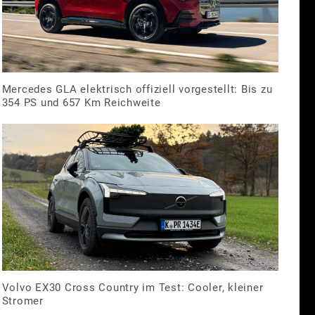
Mercedes GLA elektrisch offiziell vorgestellt: Bis zu
354 PS und 657 Km Reichweite
Volvo EX30 Cross Country im Test: Cooler, kleiner
Stromer