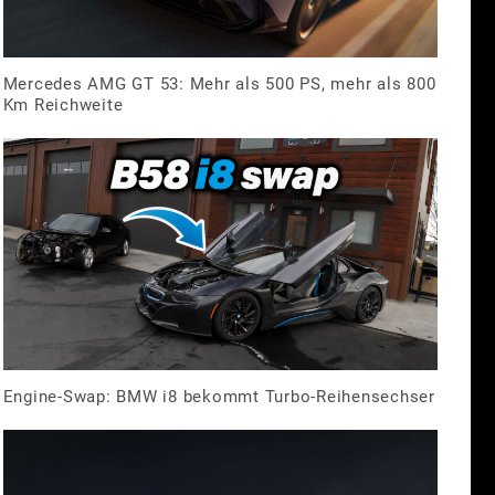
Mercedes AMG GT 53: Mehr als 500 PS, mehr als 800
Km Reichweite
Engine-Swap: BMW i8 bekommt Turbo-Reihensechser