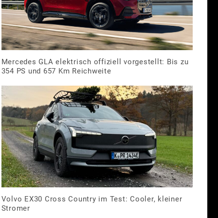
Mercedes GLA elektrisch offiziell vorgestellt: Bis zu
354 PS und 657 Km Reichweite
Volvo EX30 Cross Country im Test: Cooler, kleiner
Stromer