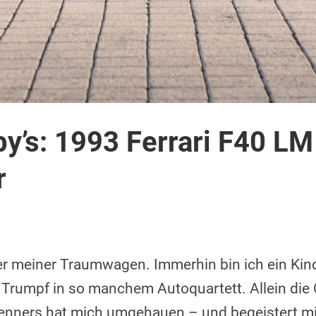
’s: 1993 Ferrari F40 LM
r
er meiner Traumwagen. Immerhin bin ich ein Kin
 Trumpf in so manchem Autoquartett. Allein die 
Renners hat mich umgehauen – und begeistert m