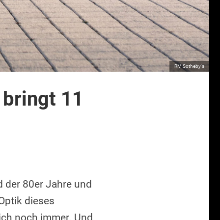
RM Sotheby's
 bringt 11
d der 80er Jahre und
Optik dieses
ich noch immer. Und