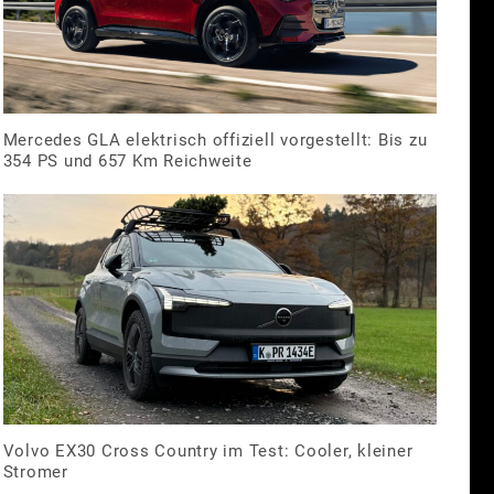
Mercedes GLA elektrisch offiziell vorgestellt: Bis zu
354 PS und 657 Km Reichweite
Volvo EX30 Cross Country im Test: Cooler, kleiner
Stromer