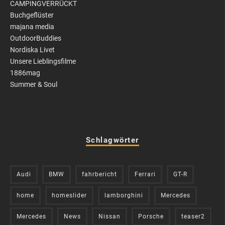
CAMPINGVERRÜCKT
Buchgeflüster
majana media
OutdoorBuddies
Nordiska Livet
Unsere Lieblingsfilme
1886mag
Summer & Soul
Schlagwörter
Audi
BMW
fahrbericht
Ferrari
GT-R
home
homeslider
lamborghini
Mercedes
Mercedes
News
Nissan
Porsche
teaser2