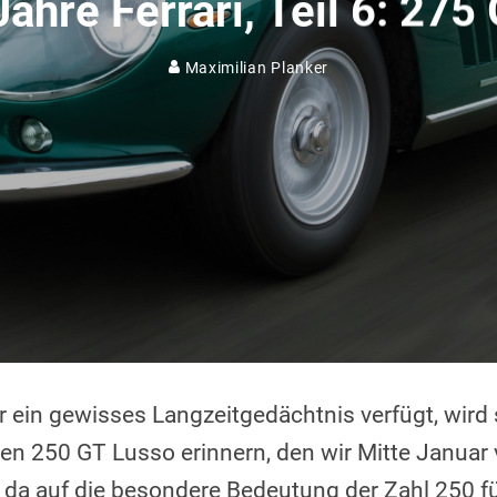
Jahre Ferrari, Teil 6: 275
Maximilian Planker
r ein gewisses Langzeitgedächtnis verfügt, wird
n 250 GT Lusso erinnern, den wir Mitte Januar 
da auf die besondere Bedeutung der Zahl 250 für