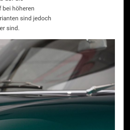
f bei höheren
ianten sind jedoch
er sind.