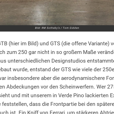
Bild: RM Sotheby’s / Tom Gidden
TB (hier im Bild) und GTS (die offene Variante) 
ich zum 250 gar nicht in so großem Maße verän
aus unterschiedlichen Designstudios entstammt
ebaut wurde, entstand der GTS wie viele der 250er
war insbesondere aber die aerodynamischere Fo
nen Abdeckungen vor den Scheinwerfern. Wer 27
ieht und mit unserem in Verde Pino lackierten E
feststellen, dass die Frontpartie bei den später
ch ist. Ein Kniff von Ferrari, um stärkeren Abtrie