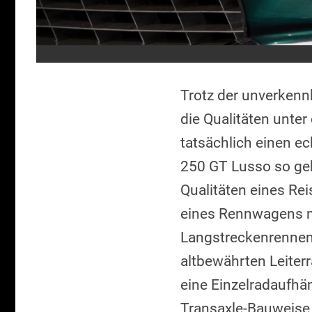
Trotz der unverkenn
die Qualitäten unte
tatsächlich einen e
250 GT Lusso so geko
Qualitäten eines Re
eines Rennwagens mi
Langstreckenrennen 
altbewährten Leiter
eine Einzelradaufhä
Transaxle-Bauweise 