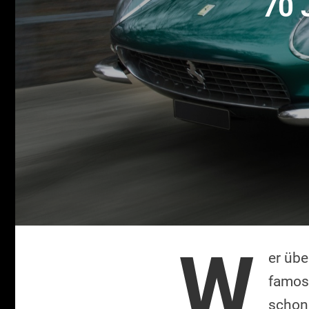
70 
W
er übe
famose
schon 