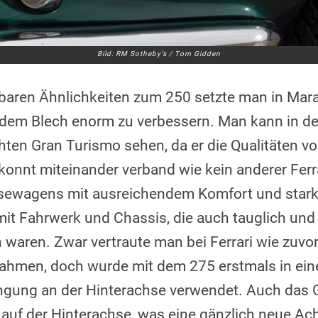
Bild: RM Sotheby’s / Tom Gidden
baren Ähnlichkeiten zum 250 setzte man in Maran
r dem Blech enorm zu verbessern. Man kann in 
chten Gran Turismo sehen, da er die Qualitäten 
nnt miteinander verband wie kein anderer Ferrar
isewagens mit ausreichendem Komfort und stark
t Fahrwerk und Chassis, die auch tauglich und 
waren. Zwar vertraute man bei Ferrari wie zuvor
rahmen, doch wurde mit dem 275 erstmals in ein
ngung an der Hinterachse verwendet. Auch das G
auf der Hinterachse, was eine gänzlich neue Achs