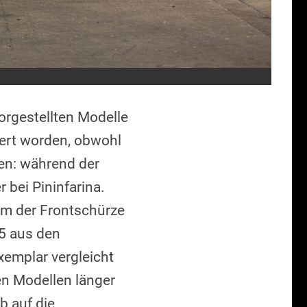
vorgestellten Modelle
dert worden, obwohl
en: während der
 bei Pininfarina.
rm der Frontschürze
5 aus den
xemplar vergleicht
en Modellen länger
b auf die