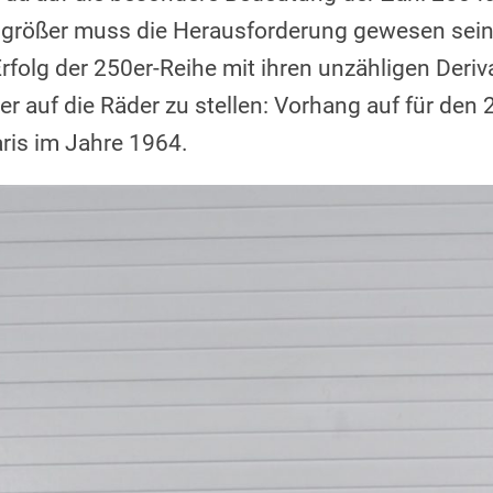
größer muss die Herausforderung gewesen sein
folg der 250er-Reihe mit ihren unzähligen Deriv
 auf die Räder zu stellen: Vorhang auf für den 
aris im Jahre 1964.