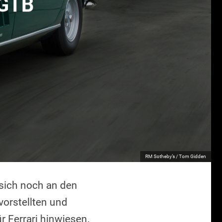
 GTB
RM Sotheby’s / Tom Gidden
 sich noch an den
vorstellten und
 Ferrari hinwiesen.