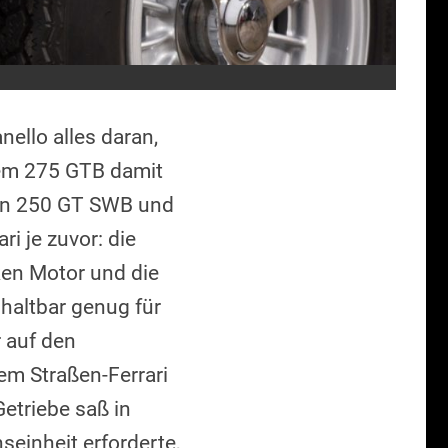
ello alles daran,
dem 275 GTB damit
von 250 GT SWB und
i je zuvor: die
en Motor und die
haltbar genug für
 auf den
em Straßen-Ferrari
etriebe saß in
einheit erforderte,